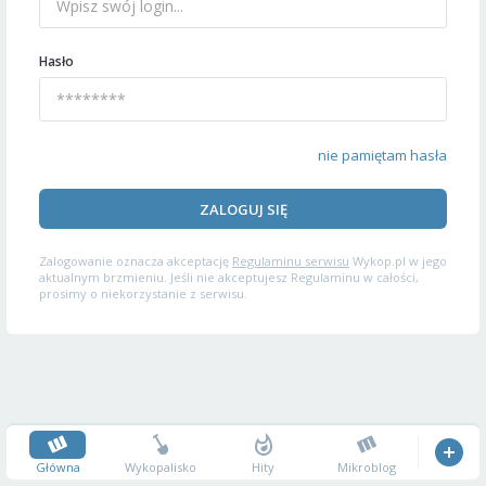
Hasło
nie pamiętam hasła
ZALOGUJ SIĘ
Zalogowanie oznacza akceptację
Regulaminu serwisu
Wykop.pl w jego
aktualnym brzmieniu. Jeśli nie akceptujesz Regulaminu w całości,
prosimy o niekorzystanie z serwisu.
Główna
Wykopalisko
Hity
Mikroblog