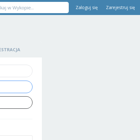
Zaloguj się
Zarejestruj się
ESTRACJA