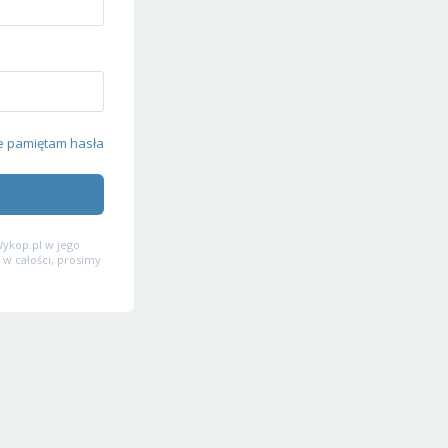
e pamiętam hasła
ykop.pl w jego
 w całości, prosimy