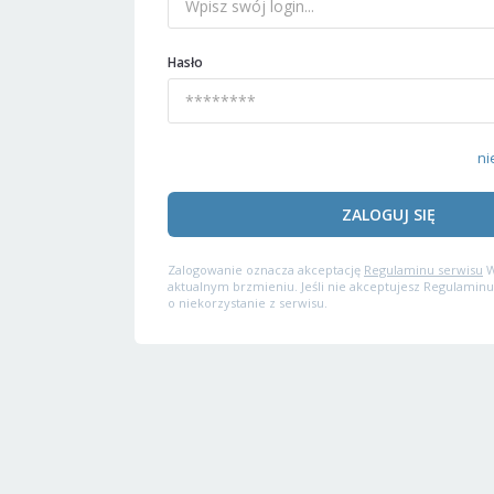
Hasło
ni
ZALOGUJ SIĘ
Zalogowanie oznacza akceptację
Regulaminu serwisu
W
aktualnym brzmieniu. Jeśli nie akceptujesz Regulaminu
o niekorzystanie z serwisu.