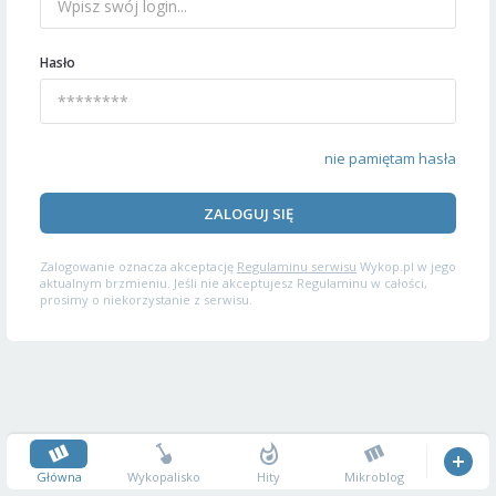
Hasło
nie pamiętam hasła
ZALOGUJ SIĘ
Zalogowanie oznacza akceptację
Regulaminu serwisu
Wykop.pl w jego
aktualnym brzmieniu. Jeśli nie akceptujesz Regulaminu w całości,
prosimy o niekorzystanie z serwisu.
Główna
Wykopalisko
Hity
Mikroblog