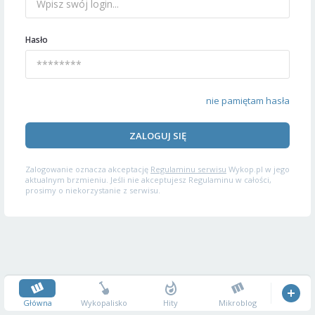
Hasło
nie pamiętam hasła
ZALOGUJ SIĘ
Zalogowanie oznacza akceptację
Regulaminu serwisu
Wykop.pl w jego
aktualnym brzmieniu. Jeśli nie akceptujesz Regulaminu w całości,
prosimy o niekorzystanie z serwisu.
Główna
Wykopalisko
Hity
Mikroblog