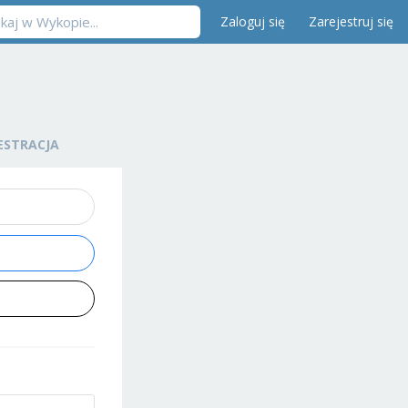
Zaloguj się
Zarejestruj się
ESTRACJA