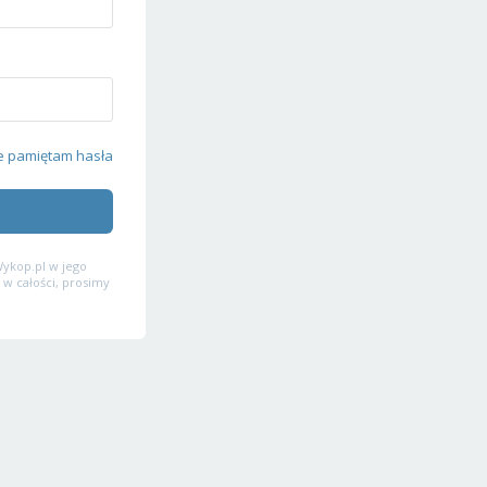
e pamiętam hasła
ykop.pl w jego
 w całości, prosimy