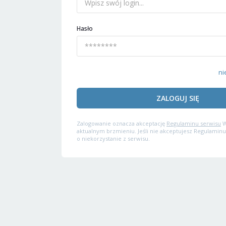
Hasło
ni
ZALOGUJ SIĘ
Zalogowanie oznacza akceptację
Regulaminu serwisu
W
aktualnym brzmieniu. Jeśli nie akceptujesz Regulaminu
o niekorzystanie z serwisu.