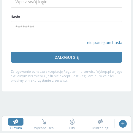
Hasło
nie pamiętam hasła
ZALOGUJ SIĘ
Zalogowanie oznacza akceptację
Regulaminu serwisu
Wykop.pl w jego
aktualnym brzmieniu. Jeśli nie akceptujesz Regulaminu w całości,
prosimy o niekorzystanie z serwisu.
Główna
Wykopalisko
Hity
Mikroblog