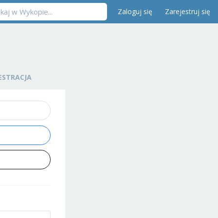
Zaloguj się
Zarejestruj się
ESTRACJA