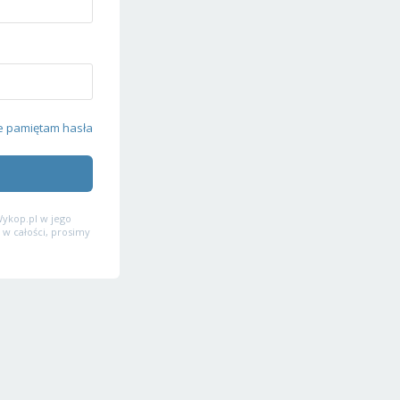
e pamiętam hasła
ykop.pl w jego
 w całości, prosimy