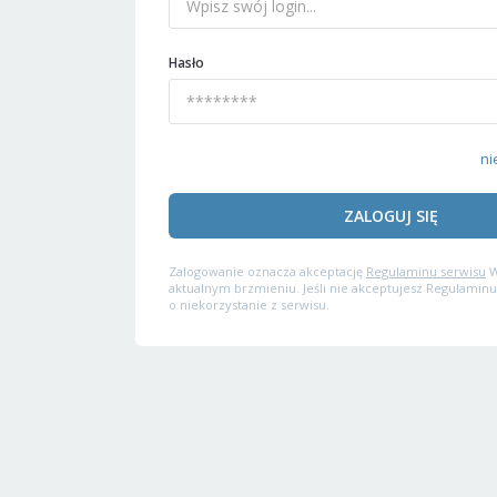
Hasło
ni
ZALOGUJ SIĘ
Zalogowanie oznacza akceptację
Regulaminu serwisu
W
aktualnym brzmieniu. Jeśli nie akceptujesz Regulaminu
o niekorzystanie z serwisu.