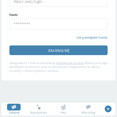
Hasło
nie pamiętam hasła
ZALOGUJ SIĘ
Zalogowanie oznacza akceptację
Regulaminu serwisu
Wykop.pl w jego
aktualnym brzmieniu. Jeśli nie akceptujesz Regulaminu w całości,
prosimy o niekorzystanie z serwisu.
Główna
Wykopalisko
Hity
Mikroblog