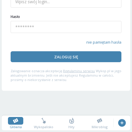
Hasło
nie pamiętam hasła
ZALOGUJ SIĘ
Zalogowanie oznacza akceptację
Regulaminu serwisu
Wykop.pl w jego
aktualnym brzmieniu. Jeśli nie akceptujesz Regulaminu w całości,
prosimy o niekorzystanie z serwisu.
Główna
Wykopalisko
Hity
Mikroblog