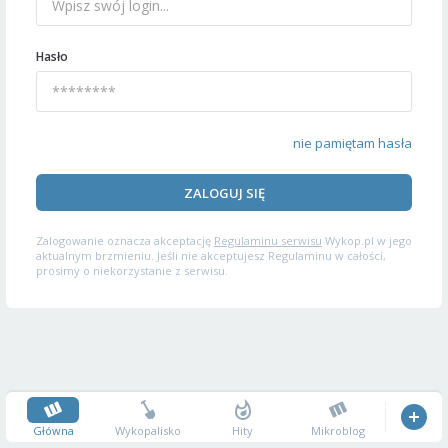
Hasło
nie pamiętam hasła
ZALOGUJ SIĘ
Zalogowanie oznacza akceptację
Regulaminu serwisu
Wykop.pl w jego
aktualnym brzmieniu. Jeśli nie akceptujesz Regulaminu w całości,
prosimy o niekorzystanie z serwisu.
Główna
Wykopalisko
Hity
Mikroblog