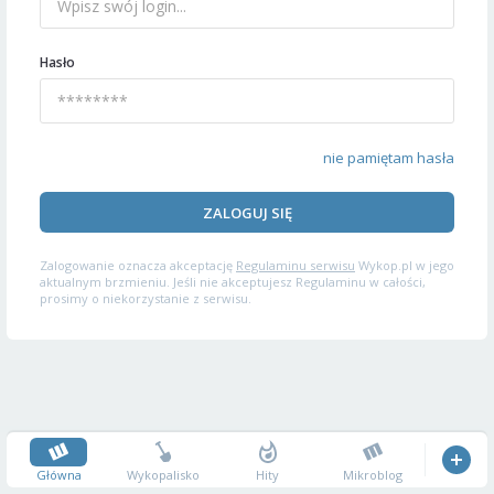
Hasło
nie pamiętam hasła
ZALOGUJ SIĘ
Zalogowanie oznacza akceptację
Regulaminu serwisu
Wykop.pl w jego
aktualnym brzmieniu. Jeśli nie akceptujesz Regulaminu w całości,
prosimy o niekorzystanie z serwisu.
Główna
Wykopalisko
Hity
Mikroblog