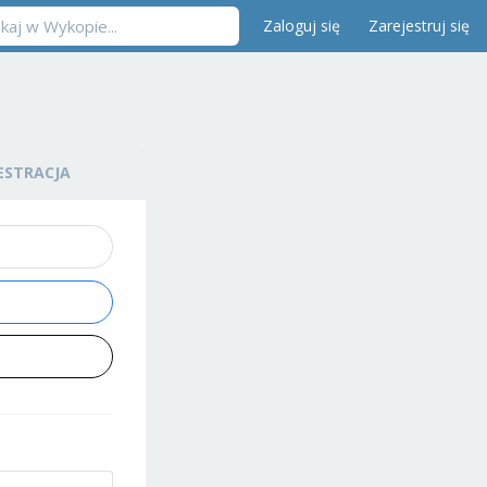
Zaloguj się
Zarejestruj się
ESTRACJA