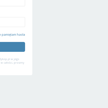
e pamiętam hasła
ykop.pl w jego
 w całości, prosimy