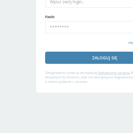
Hasło
ni
ZALOGUJ SIĘ
Zalogowanie oznacza akceptację
Regulaminu serwisu
W
aktualnym brzmieniu. Jeśli nie akceptujesz Regulaminu
o niekorzystanie z serwisu.