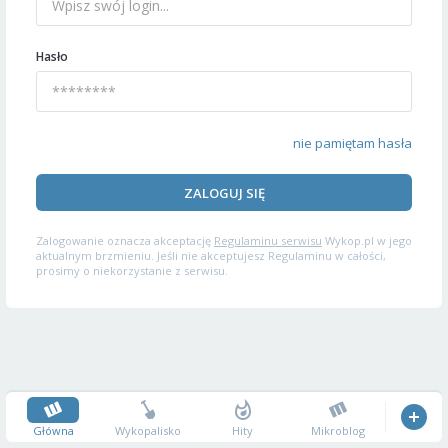
Hasło
nie pamiętam hasła
ZALOGUJ SIĘ
Zalogowanie oznacza akceptację
Regulaminu serwisu
Wykop.pl w jego
aktualnym brzmieniu. Jeśli nie akceptujesz Regulaminu w całości,
prosimy o niekorzystanie z serwisu.
Główna
Wykopalisko
Hity
Mikroblog