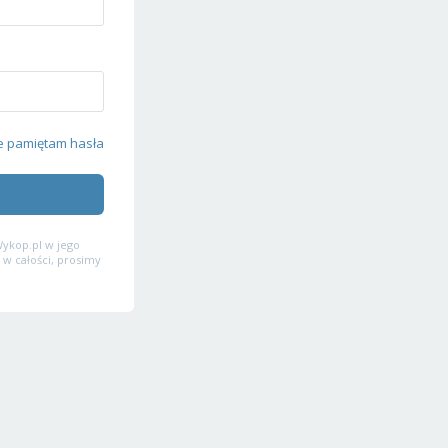
e pamiętam hasła
ykop.pl w jego
 w całości, prosimy