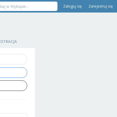
Zaloguj się
Zarejestruj się
ESTRACJA