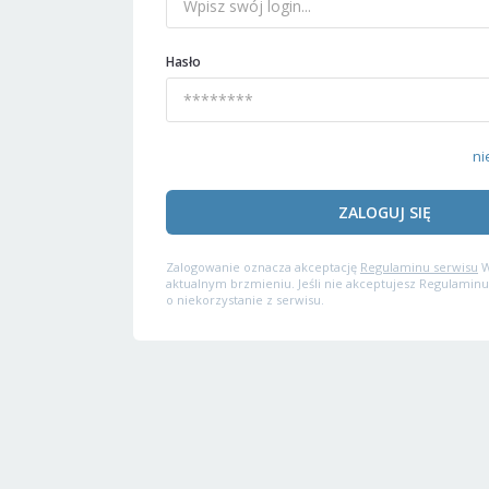
Hasło
ni
ZALOGUJ SIĘ
Zalogowanie oznacza akceptację
Regulaminu serwisu
W
aktualnym brzmieniu. Jeśli nie akceptujesz Regulaminu
o niekorzystanie z serwisu.