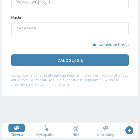
Hasło
nie pamiętam hasła
ZALOGUJ SIĘ
Zalogowanie oznacza akceptację
Regulaminu serwisu
Wykop.pl w jego
aktualnym brzmieniu. Jeśli nie akceptujesz Regulaminu w całości,
prosimy o niekorzystanie z serwisu.
Główna
Wykopalisko
Hity
Mikroblog