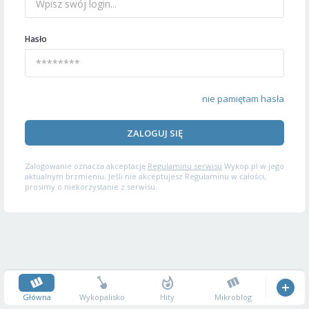
Hasło
nie pamiętam hasła
ZALOGUJ SIĘ
Zalogowanie oznacza akceptację
Regulaminu serwisu
Wykop.pl w jego
aktualnym brzmieniu. Jeśli nie akceptujesz Regulaminu w całości,
prosimy o niekorzystanie z serwisu.
Główna
Wykopalisko
Hity
Mikroblog