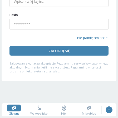
Hasło
nie pamiętam hasła
ZALOGUJ SIĘ
Zalogowanie oznacza akceptację
Regulaminu serwisu
Wykop.pl w jego
aktualnym brzmieniu. Jeśli nie akceptujesz Regulaminu w całości,
prosimy o niekorzystanie z serwisu.
Główna
Wykopalisko
Hity
Mikroblog