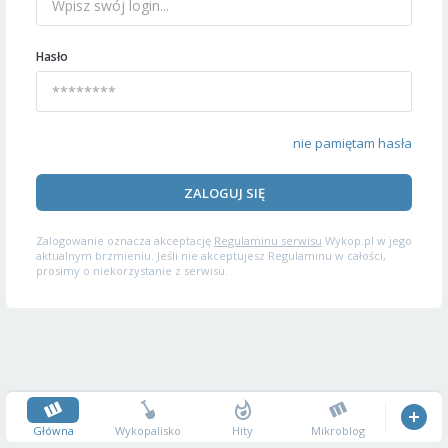
Hasło
nie pamiętam hasła
ZALOGUJ SIĘ
Zalogowanie oznacza akceptację
Regulaminu serwisu
Wykop.pl w jego
aktualnym brzmieniu. Jeśli nie akceptujesz Regulaminu w całości,
prosimy o niekorzystanie z serwisu.
Główna
Wykopalisko
Hity
Mikroblog