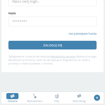
Hasło
nie pamiętam hasła
ZALOGUJ SIĘ
Zalogowanie oznacza akceptację
Regulaminu serwisu
Wykop.pl w jego
aktualnym brzmieniu. Jeśli nie akceptujesz Regulaminu w całości,
prosimy o niekorzystanie z serwisu.
Główna
Wykopalisko
Hity
Mikroblog