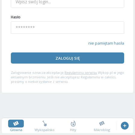
Hasło
nie pamiętam hasła
ZALOGUJ SIĘ
Zalogowanie oznacza akceptację
Regulaminu serwisu
Wykop.pl w jego
aktualnym brzmieniu. Jeśli nie akceptujesz Regulaminu w całości,
prosimy o niekorzystanie z serwisu.
Główna
Wykopalisko
Hity
Mikroblog