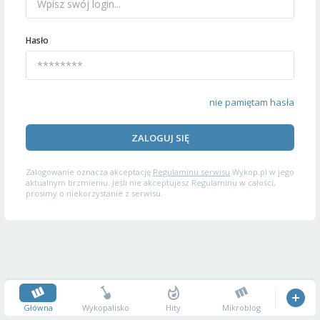
Hasło
nie pamiętam hasła
ZALOGUJ SIĘ
Zalogowanie oznacza akceptację
Regulaminu serwisu
Wykop.pl w jego
aktualnym brzmieniu. Jeśli nie akceptujesz Regulaminu w całości,
prosimy o niekorzystanie z serwisu.
Główna
Wykopalisko
Hity
Mikroblog