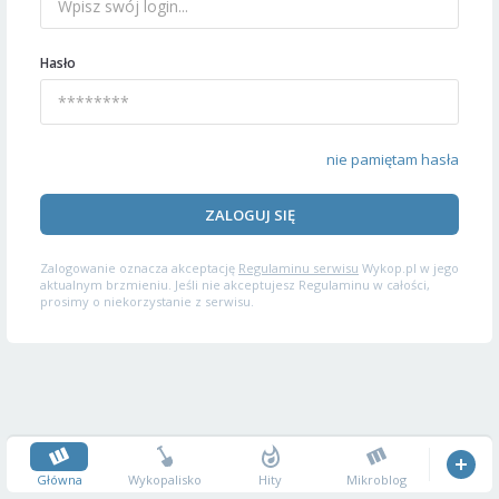
Hasło
nie pamiętam hasła
ZALOGUJ SIĘ
Zalogowanie oznacza akceptację
Regulaminu serwisu
Wykop.pl w jego
aktualnym brzmieniu. Jeśli nie akceptujesz Regulaminu w całości,
prosimy o niekorzystanie z serwisu.
Główna
Wykopalisko
Hity
Mikroblog