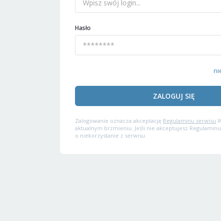
Hasło
ni
ZALOGUJ SIĘ
Zalogowanie oznacza akceptację
Regulaminu serwisu
W
aktualnym brzmieniu. Jeśli nie akceptujesz Regulaminu
o niekorzystanie z serwisu.