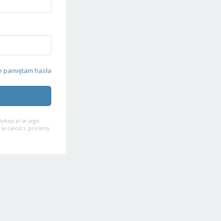
e pamiętam hasła
ykop.pl w jego
 w całości, prosimy