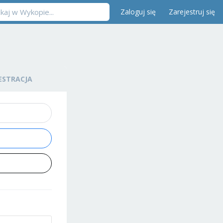
Zaloguj się
Zarejestruj się
ESTRACJA