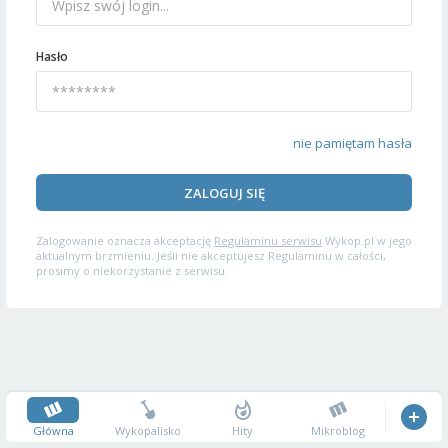
Hasło
nie pamiętam hasła
ZALOGUJ SIĘ
Zalogowanie oznacza akceptację
Regulaminu serwisu
Wykop.pl w jego
aktualnym brzmieniu. Jeśli nie akceptujesz Regulaminu w całości,
prosimy o niekorzystanie z serwisu.
Główna
Wykopalisko
Hity
Mikroblog