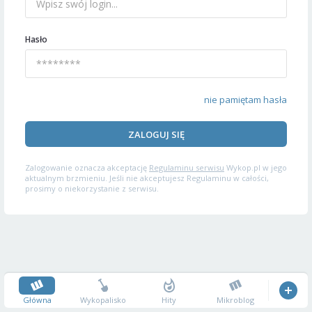
Hasło
nie pamiętam hasła
ZALOGUJ SIĘ
Zalogowanie oznacza akceptację
Regulaminu serwisu
Wykop.pl w jego
aktualnym brzmieniu. Jeśli nie akceptujesz Regulaminu w całości,
prosimy o niekorzystanie z serwisu.
Główna
Wykopalisko
Hity
Mikroblog