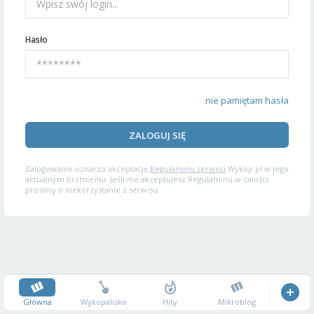
Hasło
nie pamiętam hasła
ZALOGUJ SIĘ
Zalogowanie oznacza akceptację
Regulaminu serwisu
Wykop.pl w jego
aktualnym brzmieniu. Jeśli nie akceptujesz Regulaminu w całości,
prosimy o niekorzystanie z serwisu.
Główna
Wykopalisko
Hity
Mikroblog