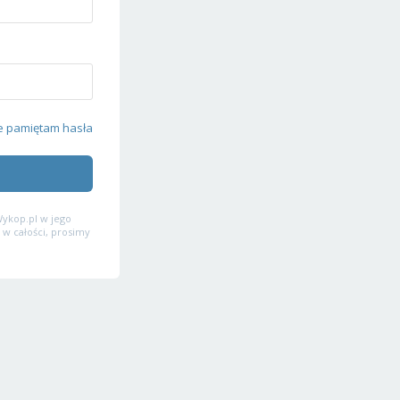
e pamiętam hasła
ykop.pl w jego
 w całości, prosimy