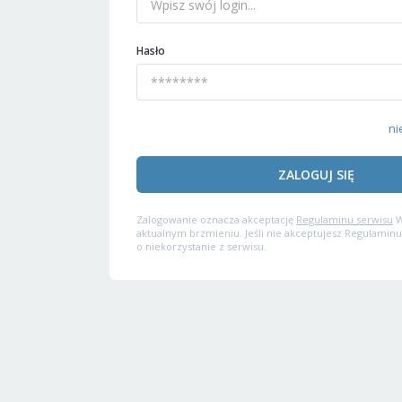
Hasło
ni
ZALOGUJ SIĘ
Zalogowanie oznacza akceptację
Regulaminu serwisu
W
aktualnym brzmieniu. Jeśli nie akceptujesz Regulaminu
o niekorzystanie z serwisu.