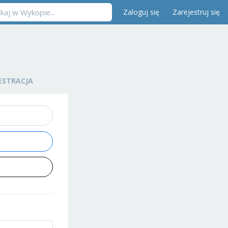
Zaloguj się
Zarejestruj się
ESTRACJA