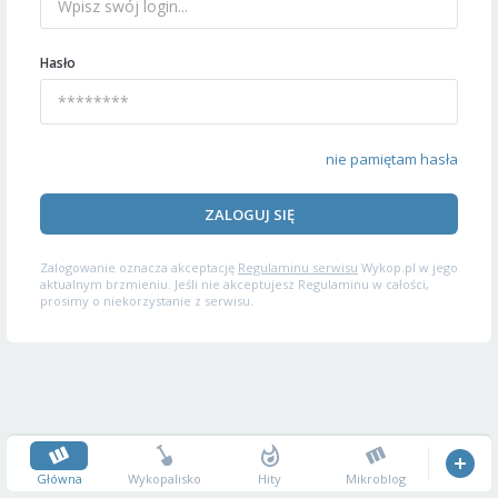
Hasło
nie pamiętam hasła
ZALOGUJ SIĘ
Zalogowanie oznacza akceptację
Regulaminu serwisu
Wykop.pl w jego
aktualnym brzmieniu. Jeśli nie akceptujesz Regulaminu w całości,
prosimy o niekorzystanie z serwisu.
Główna
Wykopalisko
Hity
Mikroblog