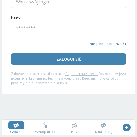
Hasło
nie pamiętam hasła
ZALOGUJ SIĘ
Zalogowanie oznacza akceptację
Regulaminu serwisu
Wykop.pl w jego
aktualnym brzmieniu. Jeśli nie akceptujesz Regulaminu w całości,
prosimy o niekorzystanie z serwisu.
Główna
Wykopalisko
Hity
Mikroblog