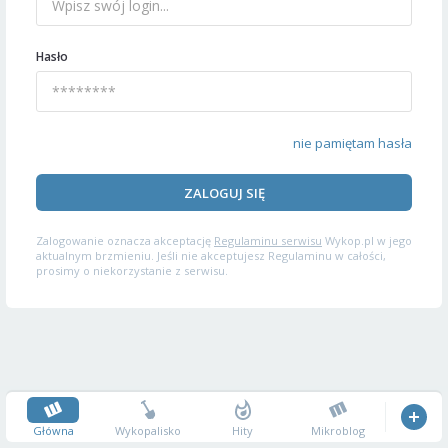
Hasło
nie pamiętam hasła
ZALOGUJ SIĘ
Zalogowanie oznacza akceptację
Regulaminu serwisu
Wykop.pl w jego
aktualnym brzmieniu. Jeśli nie akceptujesz Regulaminu w całości,
prosimy o niekorzystanie z serwisu.
Główna
Wykopalisko
Hity
Mikroblog