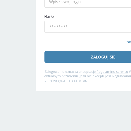
Hasło
ni
ZALOGUJ SIĘ
Zalogowanie oznacza akceptację
Regulaminu serwisu
W
aktualnym brzmieniu. Jeśli nie akceptujesz Regulaminu
o niekorzystanie z serwisu.