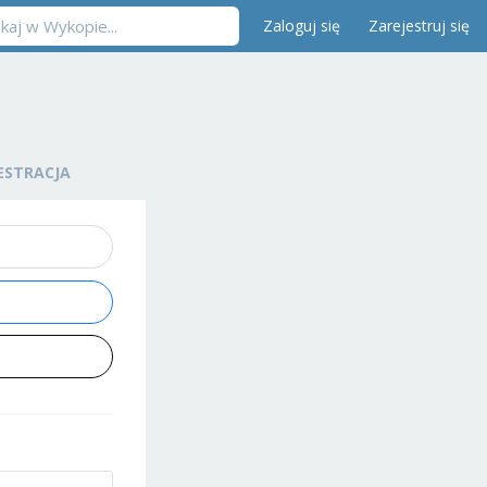
Zaloguj się
Zarejestruj się
ESTRACJA