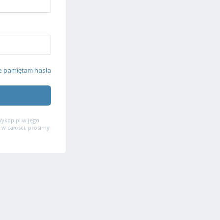
e pamiętam hasła
ykop.pl w jego
 w całości, prosimy