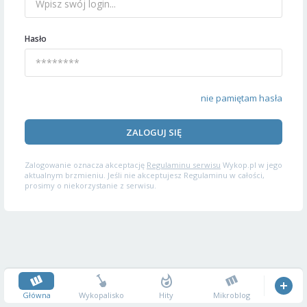
Hasło
nie pamiętam hasła
ZALOGUJ SIĘ
Zalogowanie oznacza akceptację
Regulaminu serwisu
Wykop.pl w jego
aktualnym brzmieniu. Jeśli nie akceptujesz Regulaminu w całości,
prosimy o niekorzystanie z serwisu.
Główna
Wykopalisko
Hity
Mikroblog