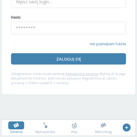
Hasło
nie pamiętam hasła
ZALOGUJ SIĘ
Zalogowanie oznacza akceptację
Regulaminu serwisu
Wykop.pl w jego
aktualnym brzmieniu. Jeśli nie akceptujesz Regulaminu w całości,
prosimy o niekorzystanie z serwisu.
Główna
Wykopalisko
Hity
Mikroblog