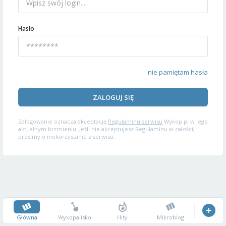
Hasło
nie pamiętam hasła
ZALOGUJ SIĘ
Zalogowanie oznacza akceptację
Regulaminu serwisu
Wykop.pl w jego
aktualnym brzmieniu. Jeśli nie akceptujesz Regulaminu w całości,
prosimy o niekorzystanie z serwisu.
Główna
Wykopalisko
Hity
Mikroblog