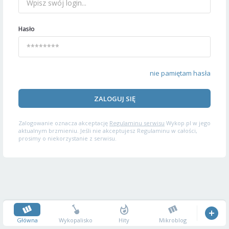
Hasło
nie pamiętam hasła
ZALOGUJ SIĘ
Zalogowanie oznacza akceptację
Regulaminu serwisu
Wykop.pl w jego
aktualnym brzmieniu. Jeśli nie akceptujesz Regulaminu w całości,
prosimy o niekorzystanie z serwisu.
Główna
Wykopalisko
Hity
Mikroblog