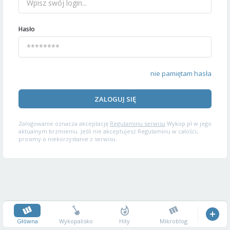
Hasło
nie pamiętam hasła
ZALOGUJ SIĘ
Zalogowanie oznacza akceptację
Regulaminu serwisu
Wykop.pl w jego
aktualnym brzmieniu. Jeśli nie akceptujesz Regulaminu w całości,
prosimy o niekorzystanie z serwisu.
Główna
Wykopalisko
Hity
Mikroblog