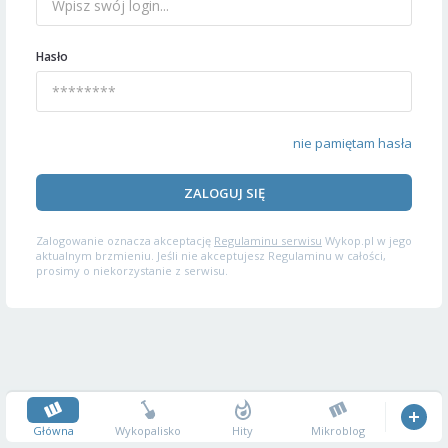
Hasło
nie pamiętam hasła
ZALOGUJ SIĘ
Zalogowanie oznacza akceptację
Regulaminu serwisu
Wykop.pl w jego
aktualnym brzmieniu. Jeśli nie akceptujesz Regulaminu w całości,
prosimy o niekorzystanie z serwisu.
Główna
Wykopalisko
Hity
Mikroblog