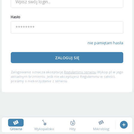
Hasło
nie pamiętam hasła
ZALOGUJ SIĘ
Zalogowanie oznacza akceptację
Regulaminu serwisu
Wykop.pl w jego
aktualnym brzmieniu. Jeśli nie akceptujesz Regulaminu w całości,
prosimy o niekorzystanie z serwisu.
Główna
Wykopalisko
Hity
Mikroblog