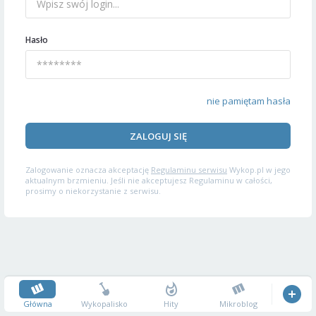
Hasło
nie pamiętam hasła
ZALOGUJ SIĘ
Zalogowanie oznacza akceptację
Regulaminu serwisu
Wykop.pl w jego
aktualnym brzmieniu. Jeśli nie akceptujesz Regulaminu w całości,
prosimy o niekorzystanie z serwisu.
Główna
Wykopalisko
Hity
Mikroblog