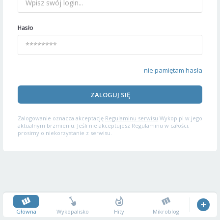
Hasło
nie pamiętam hasła
ZALOGUJ SIĘ
Zalogowanie oznacza akceptację
Regulaminu serwisu
Wykop.pl w jego
aktualnym brzmieniu. Jeśli nie akceptujesz Regulaminu w całości,
prosimy o niekorzystanie z serwisu.
Główna
Wykopalisko
Hity
Mikroblog