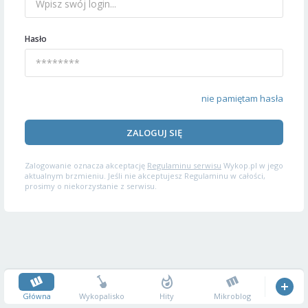
Hasło
nie pamiętam hasła
ZALOGUJ SIĘ
Zalogowanie oznacza akceptację
Regulaminu serwisu
Wykop.pl w jego
aktualnym brzmieniu. Jeśli nie akceptujesz Regulaminu w całości,
prosimy o niekorzystanie z serwisu.
Główna
Wykopalisko
Hity
Mikroblog