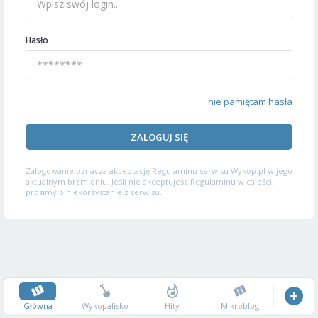
Hasło
nie pamiętam hasła
ZALOGUJ SIĘ
Zalogowanie oznacza akceptację
Regulaminu serwisu
Wykop.pl w jego
aktualnym brzmieniu. Jeśli nie akceptujesz Regulaminu w całości,
prosimy o niekorzystanie z serwisu.
Główna
Wykopalisko
Hity
Mikroblog