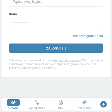
Hasło
nie pamiętam hasła
ZALOGUJ SIĘ
Zalogowanie oznacza akceptację
Regulaminu serwisu
Wykop.pl w jego
aktualnym brzmieniu. Jeśli nie akceptujesz Regulaminu w całości,
prosimy o niekorzystanie z serwisu.
Główna
Wykopalisko
Hity
Mikroblog