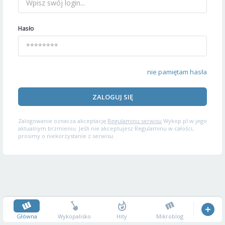
Hasło
nie pamiętam hasła
ZALOGUJ SIĘ
Zalogowanie oznacza akceptację
Regulaminu serwisu
Wykop.pl w jego
aktualnym brzmieniu. Jeśli nie akceptujesz Regulaminu w całości,
prosimy o niekorzystanie z serwisu.
Główna
Wykopalisko
Hity
Mikroblog