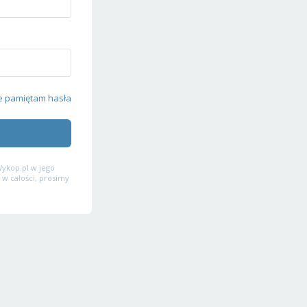
e pamiętam hasła
ykop.pl w jego
 w całości, prosimy