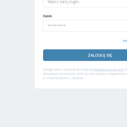
Hasło
ni
ZALOGUJ SIĘ
Zalogowanie oznacza akceptację
Regulaminu serwisu
W
aktualnym brzmieniu. Jeśli nie akceptujesz Regulaminu
o niekorzystanie z serwisu.