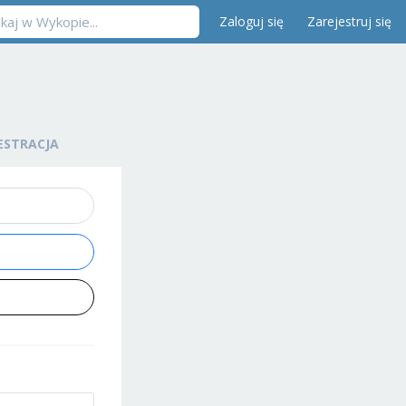
Zaloguj się
Zarejestruj się
ESTRACJA