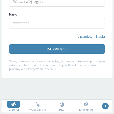
Hasło
nie pamiętam hasła
ZALOGUJ SIĘ
Zalogowanie oznacza akceptację
Regulaminu serwisu
Wykop.pl w jego
aktualnym brzmieniu. Jeśli nie akceptujesz Regulaminu w całości,
prosimy o niekorzystanie z serwisu.
Główna
Wykopalisko
Hity
Mikroblog