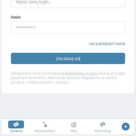
Hasło
nie pamiętam hasła
ZALOGUJ SIĘ
Zalogowanie oznacza akceptację
Regulaminu serwisu
Wykop.pl w jego
aktualnym brzmieniu. Jeśli nie akceptujesz Regulaminu w całości,
prosimy o niekorzystanie z serwisu.
Główna
Wykopalisko
Hity
Mikroblog