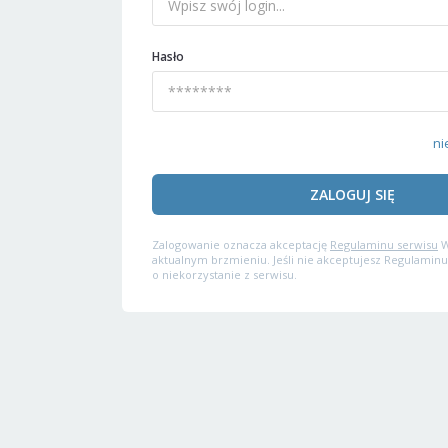
Hasło
ni
ZALOGUJ SIĘ
Zalogowanie oznacza akceptację
Regulaminu serwisu
W
aktualnym brzmieniu. Jeśli nie akceptujesz Regulaminu
o niekorzystanie z serwisu.