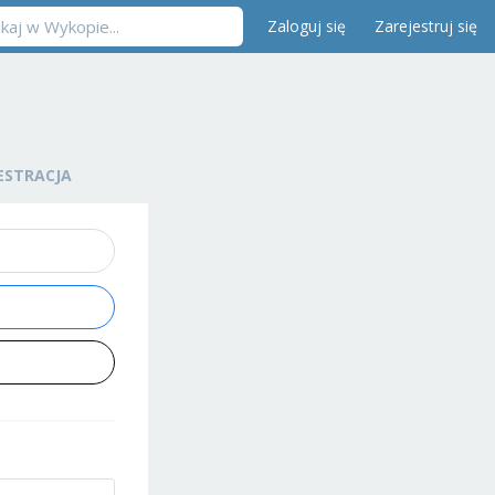
Zaloguj się
Zarejestruj się
ESTRACJA