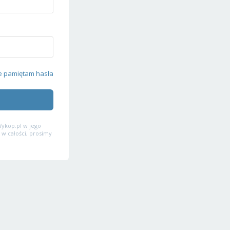
e pamiętam hasła
ykop.pl w jego
 w całości, prosimy