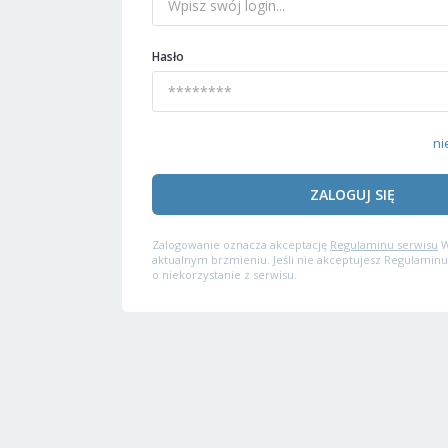
Hasło
ni
ZALOGUJ SIĘ
Zalogowanie oznacza akceptację
Regulaminu serwisu
W
aktualnym brzmieniu. Jeśli nie akceptujesz Regulaminu
o niekorzystanie z serwisu.