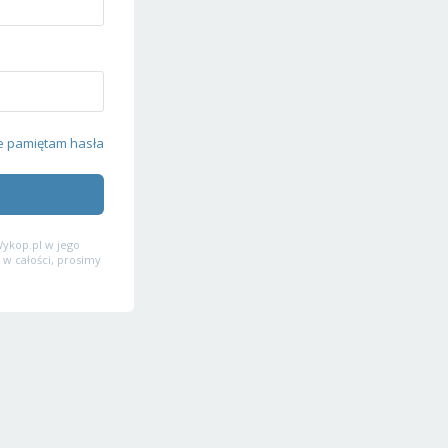
e pamiętam hasła
ykop.pl w jego
 w całości, prosimy