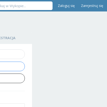
Zaloguj się
Zarejestruj się
ESTRACJA