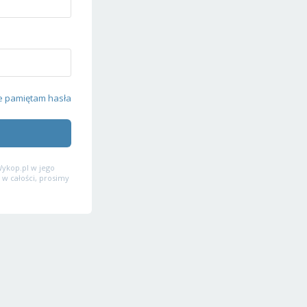
e pamiętam hasła
ykop.pl w jego
 w całości, prosimy