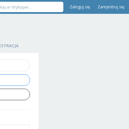
Zaloguj się
Zarejestruj się
ESTRACJA