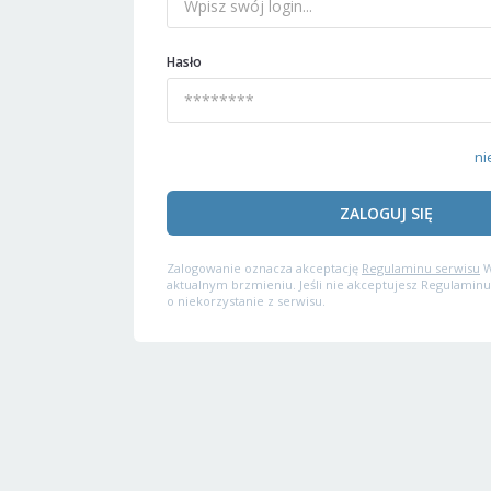
Hasło
ni
ZALOGUJ SIĘ
Zalogowanie oznacza akceptację
Regulaminu serwisu
W
aktualnym brzmieniu. Jeśli nie akceptujesz Regulaminu
o niekorzystanie z serwisu.